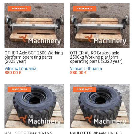
SPARE PARTS
SPARE PARTS
OTHER Axle SCF-2500 Working
OTHER AL-KO Braked axle
platform operating parts
2500kg Working platform
(2023 year)
operating parts (2023 year)
Vilnius, Lithuania
Vilnius, Lithuania
880.00 €
880.00 €
SPARE PARTS
SPARE PARTS
HAULOTTE Tires 10-16.5
HAULOTTE Wheels 10-16.5