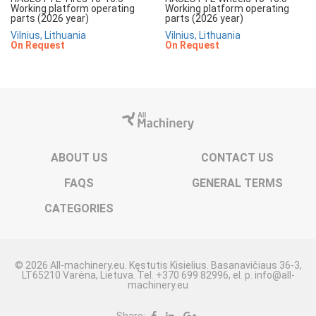
Working platform operating
Working platform operating
parts (2026 year)
parts (2026 year)
Vilnius, Lithuania
Vilnius, Lithuania
On Request
On Request
ABOUT US
CONTACT US
FAQS
GENERAL TERMS
CATEGORIES
© 2026 All-machinery.eu. Kęstutis Kisielius. Basanavičiaus 36-3,
LT65210 Varėna, Lietuva. Tel. +370 699 82996, el. p. info@all-
machinery.eu