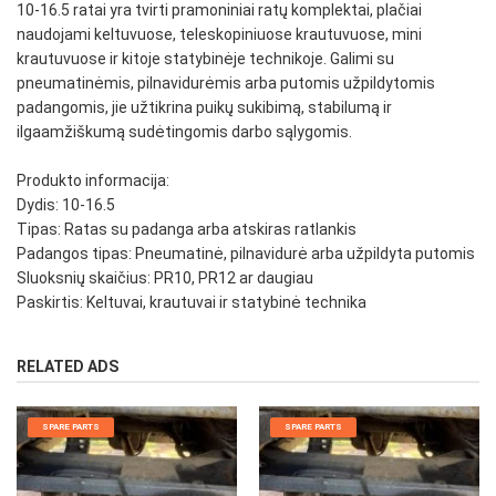
10-16.5 ratai yra tvirti pramoniniai ratų komplektai, plačiai
naudojami keltuvuose, teleskopiniuose krautuvuose, mini
krautuvuose ir kitoje statybinėje technikoje. Galimi su
pneumatinėmis, pilnavidurėmis arba putomis užpildytomis
padangomis, jie užtikrina puikų sukibimą, stabilumą ir
ilgaamžiškumą sudėtingomis darbo sąlygomis.
Produkto informacija:
Dydis: 10-16.5
Tipas: Ratas su padanga arba atskiras ratlankis
Padangos tipas: Pneumatinė, pilnavidurė arba užpildyta putomis
Sluoksnių skaičius: PR10, PR12 ar daugiau
Paskirtis: Keltuvai, krautuvai ir statybinė technika
RELATED ADS
SPARE PARTS
SPARE PARTS