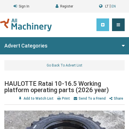
|
Sign In
Register
LT
EN
Advert Categories
Go Back To Advert List
HAULOTTE Ratai 10-16.5 Working
platform operating parts (2026 year)
Add to Watch List
Print
Send To a Friend
Share